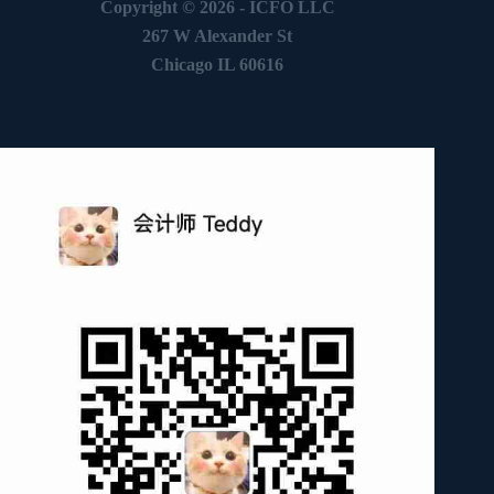
Copyright © 2026 -
ICFO LLC
267 W Alexander St
Chicago IL 60616