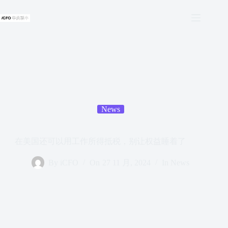
跳
过
内
容
News
在美国还可以用工作所得抵税，别让权益睡着了
By
iCFO
On
27 11 月, 2024
In
News