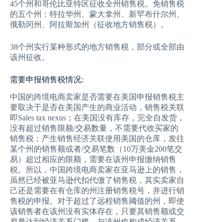
45个州和哥伦比亚特区征收全州销售税。免销售税
的五个州：特拉华州、蒙大拿州、新罕布什尔州、
俄勒冈州、阿拉斯加州（征收地方销售税）。
38个州实行某种形式的地方销售税，部分或全部由
该州征收。
需要申报销售税情况:
中国的跨境电商卖家是否需要在美国申报销售税主
要取决于是否在美国产生的商业活动，销售税关联
即Sales tax nexus；在美国没有库存，完全自发货，
没有超过销售限额/交易数量，不需要代收买家的
销售税；产生销售经济关联使用美国的仓库，发往
某个州的销售额或者/交易笔数（10万美金200笔交
易）超过相应的限额，需要在该州申报缴纳销售
税。所以，中国跨境电商卖家在亚马逊上的销售，
虽然已经被亚马逊代扣代缴了销售税，其实卖家自
己还是需要在有仓库的州注册销售税号，并进行销
售税的申报。对于超过了远程销售阈值的州，即使
该销售者在该州没有实体存在，只要其销售额或交
易量达到经济关系门槛，与该州也构成经济关系，