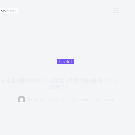
跳
过
内
容
Useful
什么是美国销售税？什么情况下需要申报销售税？可以
豁免吗？
By
iCFO
On
27 12 月, 2024
In
Useful